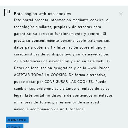
DESARROLLO WEB
Esta página web usa cookies
desarrollo web flexible y de gran
Este portal procesa información mediante cookies, o
capacidad para lograr el sw de gestión
tecnologías similares, propias y de terceros para
que necesitas.
garantizar su correcto funcionamiento y control. Si
ver
presta su consentimiento personalizable tratamos sus
datos para obtener: 1.- Información sobre el tipo y
características de su dispositivo y sw de navegación.
INICIO
2.- Preferencias de navegación y uso en esta web. 3.-
Datos de localización geográfica y en la www. Puede
CONTACTO
ACEPTAR TODAS LA COOKIES. De forma alternativa,
INFO LEGAL
puede optar por CONFIGURAR LAS COOKIES. Puede
cambiar sus preferencias visitando el enlace de aviso
fotos Pexels
||
iconos 8
legal. Este portal no dispone de contenidos orientados
gestión de cookies
a menores de 16 años; si es menor de esa edad
SHOP || TPV || CRM || MIS || ARMORsystem
navegue acompañado de un tutor legal.
aceptar todas
configurar