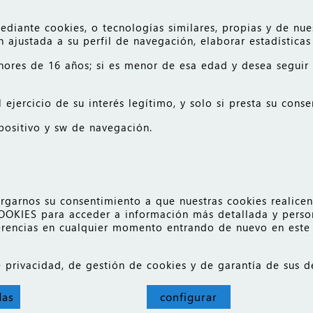
ediante cookies, o tecnologías similares, propias y de nue
complemento.
ajustada a su perfil de navegación, elaborar estadísticas 
nores de 16 años; si es menor de esa edad y desea segui
 ejercicio de su interés legítimo, y solo si presta su cons
spositivo y sw de navegación.
rnos su consentimiento a que nuestras cookies realicen e
OKIES para acceder a información más detallada y persona
rencias en cualquier momento entrando de nuevo en este s
de privacidad, de gestión de cookies y de garantía de sus
fotos Pexels
||
iconos 8
gestión de cookies
das
configurar
SHOP || TPV || CRM || MIS || ARMORsystem