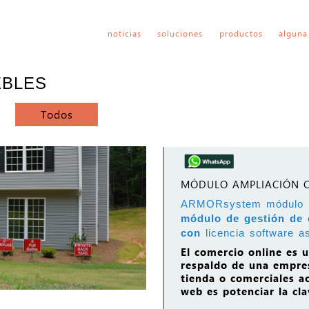
noticias
soluciones
productos
alguna
EBLES
Todos
MÓDULO AMPLIACIÓN 
ARMORsystem módulo
módulo de gestión de 
con
licencia software a
El comercio online es 
respaldo de una empres
tienda o comerciales ac
web es potenciar la cl