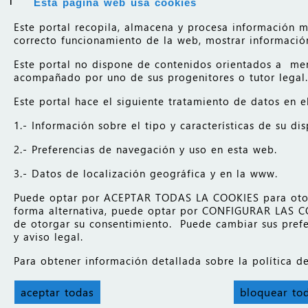
Esta página web usa cookies
Este portal recopila, almacena y procesa información m
Productos básicos de los que este producto es 
correcto funcionamiento de la web, mostrar información 
Este portal no dispone de contenidos orientados a me
acompañado por uno de sus progenitores o tutor legal.
Este portal hace el siguiente tratamiento de datos en el
1.- Información sobre el tipo y características de su di
SHOP-
CMS WEB
2.- Preferencias de navegación y uso en esta web.
CORPORATIVA
650.0
€
3.- Datos de localización geográfica y en la www.
Puede optar por ACEPTAR TODAS LA COOKIES para otorga
forma alternativa, puede optar por CONFIGURAR LAS CO
de otorgar su consentimiento. Puede cambiar sus prefe
y aviso legal.
Para obtener información detallada sobre la política 
INICIO
aceptar todas
bloquear to
CONTACTO