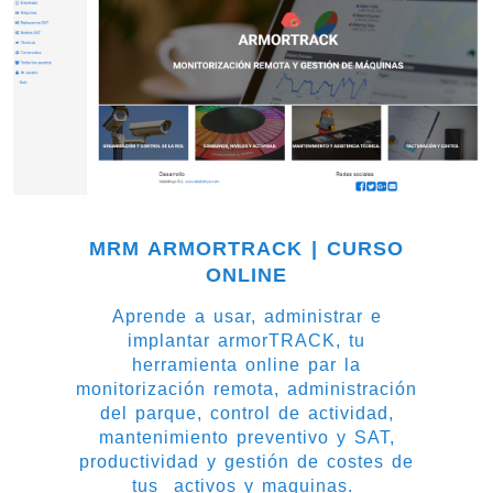
MRM ARMORTRACK | CURSO
ONLINE
Aprende a usar, administrar e
implantar armorTRACK, tu
herramienta online par la
monitorización remota, administración
del parque, control de actividad,
mantenimiento preventivo y SAT,
productividad y gestión de costes de
tus activos y maquinas.