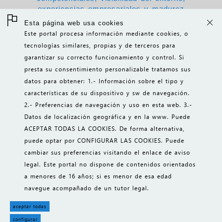
experiencias empresariales y madurez
tecnológica.
Esta página web usa cookies
Este portal procesa información mediante cookies, o
tecnologías similares, propias y de terceros para
más..
garantizar su correcto funcionamiento y control. Si
presta su consentimiento personalizable tratamos sus
datos para obtener: 1.- Información sobre el tipo y
características de su dispositivo y sw de navegación.
INICIO
2.- Preferencias de navegación y uso en esta web. 3.-
Datos de localización geográfica y en la www. Puede
CONTACTO
ACEPTAR TODAS LA COOKIES. De forma alternativa,
INFO LEGAL
puede optar por CONFIGURAR LAS COOKIES. Puede
cambiar sus preferencias visitando el enlace de aviso
fotos Pexels
||
iconos 8
legal. Este portal no dispone de contenidos orientados
gestión de cookies
a menores de 16 años; si es menor de esa edad
SHOP || TPV || CRM || MIS || ARMORsystem
navegue acompañado de un tutor legal.
aceptar todas
configurar